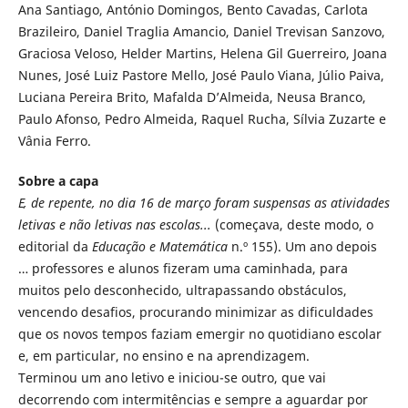
Ana Santiago, António Domingos, Bento Cavadas, Carlota
Brazileiro, Daniel Traglia Amancio, Daniel Trevisan Sanzovo,
Graciosa Veloso, Helder Martins, Helena Gil Guerreiro, Joana
Nunes, José Luiz Pastore Mello, José Paulo Viana, Júlio Paiva,
Luciana Pereira Brito, Mafalda D’Almeida, Neusa Branco,
Paulo Afonso, Pedro Almeida, Raquel Rucha, Sílvia Zuzarte e
Vânia Ferro.
Sobre a capa
E, de repente, no dia 16 de março foram suspensas as atividades
letivas e não letivas nas escolas...
(começava, deste modo, o
editorial da
Educação e Matemática
n.º 155). Um ano depois
… professores e alunos fizeram uma caminhada, para
muitos pelo desconhecido, ultrapassando obstáculos,
vencendo desafios, procurando minimizar as dificuldades
que os novos tempos faziam emergir no quotidiano escolar
e, em particular, no ensino e na aprendizagem.
Terminou um ano letivo e iniciou-se outro, que vai
decorrendo com intermitências e sempre a aguardar por