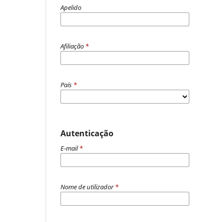
Apelido
Afiliação
*
País
*
Autenticação
E-mail
*
Nome de utilizador
*