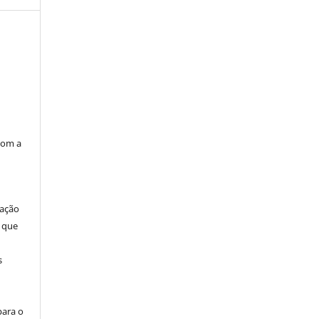
com a
cação
 que
s
para o