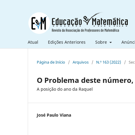
Atual
Edições Anteriores
Sobre
Anúnc
Página de Início
/
Arquivos
/
N.º 163 (2022)
/
Sec
O Problema deste número, 
A posição do ano da Raquel
José Paulo Viana