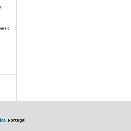
s
para o
ica
, Portugal