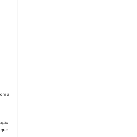
com a
cação
 que