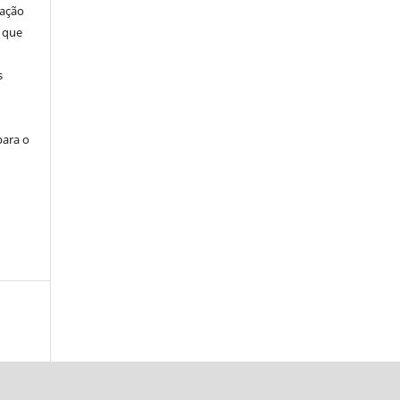
cação
 que
s
para o