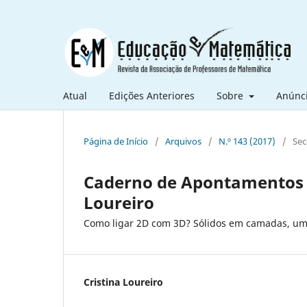
Atual
Edições Anteriores
Sobre
Anúnc
Página de Início
/
Arquivos
/
N.º 143 (2017)
/
Sec
Caderno de Apontamentos d
Loureiro
Como ligar 2D com 3D? Sólidos em camadas, uma
Cristina Loureiro