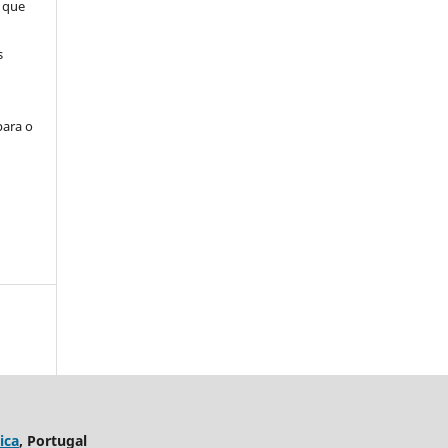
 que
s
para o
ica
, Portugal