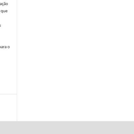
cação
 que
s
para o