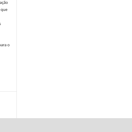
cação
 que
s
para o