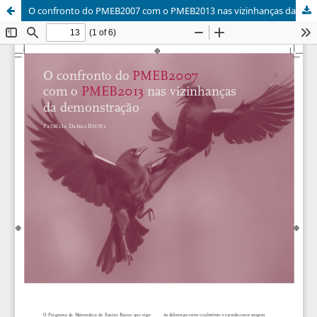
O confronto do PMEB2007 com o PMEB2013 nas vizinhanças da demonstração