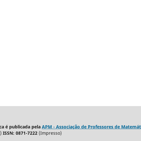
a é publicada pela
APM - Associação de Professores de Matemát
)
ISSN: 0871-7222
(Impresso)