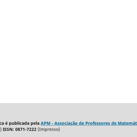
a é publicada pela
APM - Associação de Professores de Matemát
)
ISSN: 0871-7222
(Impresso)