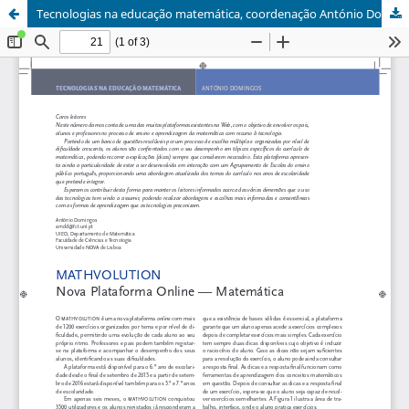
Tecnologias na educação matemática, coordenação António Domingos