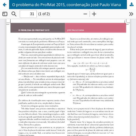
O problema do ProfMat 2015, coordenação José Paulo Viana